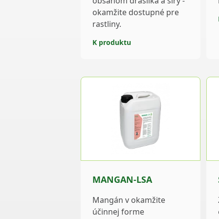
obsahom draslíka a síry -
okamžite dostupné pre
rastliny.
K produktu
MANGAN-LSA
Mangán v okamžite
účinnej forme