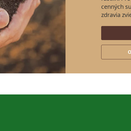
cenných su
zdravia zvi
O