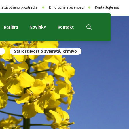
 a životného prostredia
Dlhoročné skúsenosti
Kontaktujte nás
Kariéra
Novinky
Kontakt
a
Starostlivosť o zvieratá, krmivo