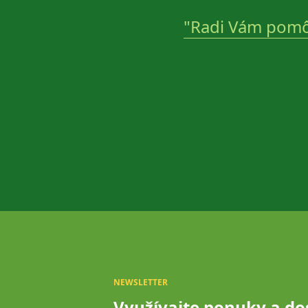
"Radi Vám pomô
NEWSLETTER
Využívajte ponuky a do