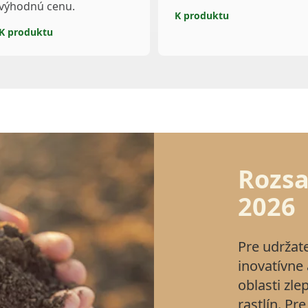
výhodnú cenu.
K produktu
K produktu
Rozsa
2026
Pre udržat
inovatívne
oblasti zl
rastlín. Pr