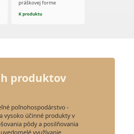
práškovej forme
K produktu
h produktov
eľné poľnohospodárstvo -
 a vysoko účinné produkty v
epšovania pôdy a posilňovania
e uvedomelé využívanie