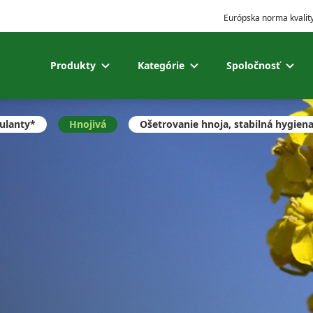
Európska norma kvality
Produkty
Kategórie
Spoločnosť
ulanty*
Hnojivá
Ošetrovanie hnoja, stabilná hygien