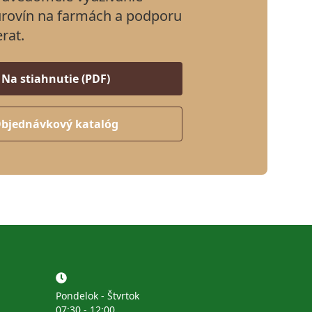
rovín na farmách a podporu
erat.
Na stiahnutie (PDF)
bjednávkový katalóg
Pondelok - Štvrtok
07:30 - 12:00