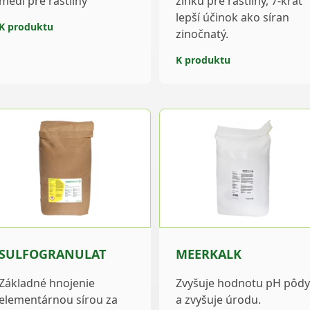
medi pre rastliny
zinku pre rastliny , 7-krát
lepší účinok ako síran
K produktu
zinočnatý.
K produktu
SULFOGRANULAT
MEERKALK
Základné hnojenie
Zvyšuje hodnotu pH pôdy
elementárnou sírou za
a zvyšuje úrodu.