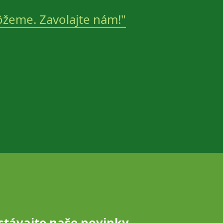
žeme. Zavolajte nám!"
stávajte naše novinky