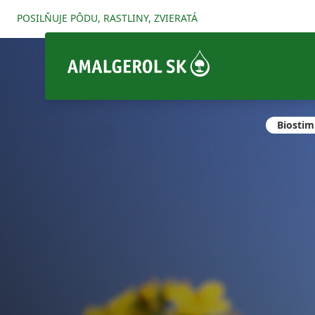
POSILŇUJE PÔDU, RASTLINY, ZVIERATÁ
Hechenbichler
Biostim