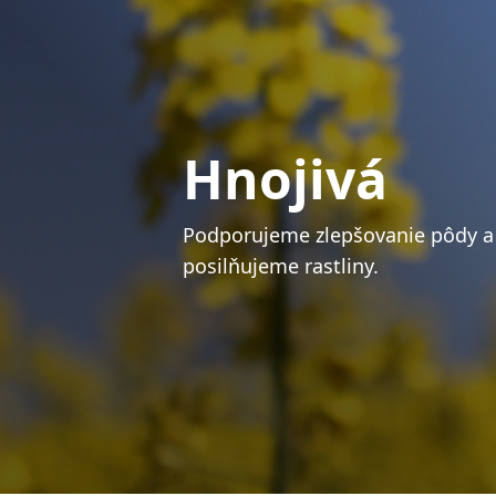
Hnojivá
Podporujeme zlepšovanie pôdy a
posilňujeme rastliny.