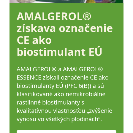
AMALGEROL®
získava označenie
CE ako
biostimulant EÚ
AMALGEROL® a AMALGEROL®
ESSENCE získali označenie CE ako
biostimulanty EÚ (PFC 6(B)) a sú
klasifikované ako nemikrobiálne
rastlinné biostimulanty s
kvalitatívnou vlastnosťou „zvýšenie
výnosu vo všetkých plodinách“.