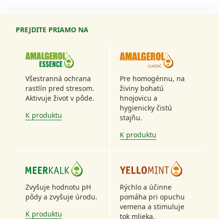
PREJDITE PRIAMO NA
AMALGEROL ESSENCE
AMALGEROL CLASSIC
Všestranná ochrana
Pre homogénnu, na
rastlín pred stresom.
živiny bohatú
Aktivuje život v pôde.
hnojovicu a
hygienicky čistú
K produktu
stajňu.
K produktu
MEERKALK
YELLOMINT
Zvyšuje hodnotu pH
Rýchlo a účinne
pôdy a zvyšuje úrodu.
pomáha pri opuchu
vemena a stimuluje
K produktu
tok mlieka.