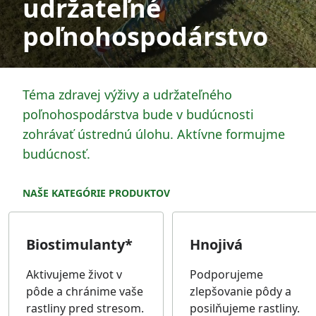
udržateľné
poľnohospodárstvo
Téma zdravej výživy a udržateľného
poľnohospodárstva bude v budúcnosti
zohrávať ústrednú úlohu. Aktívne formujme
budúcnosť.
NAŠE KATEGÓRIE PRODUKTOV
Biostimulanty*
Hnojivá
Aktivujeme život v
Podporujeme
pôde a chránime vaše
zlepšovanie pôdy a
rastliny pred stresom.
posilňujeme rastliny.