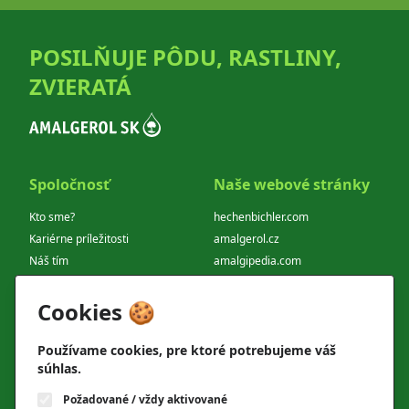
POSILŇUJE PÔDU, RASTLINY,
ZVIERATÁ
Spoločnosť
Naše webové stránky
Kto sme?
hechenbichler.com
Kariérne príležitosti
amalgerol.cz
Náš tím
amalgipedia.com
Obchodný partner
amalgerol.com
Cookies 🍪
adresa
Kontakt
Fraňa Kráľa 35
T
+420 724 726 597
Používame cookies, pre ktoré potrebujeme váš
811 05 Bratislava
súhlas.
Požadované / vždy aktivované